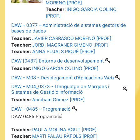
MORENO [PROF]
Teacher:
IÑIGO GARCIA COLINO
[PROF]
DAW - 0377 - Administració de sistemes gestors de
bases de dades
Teacher:
JAVIER CARRASCO MORENO [PROF]
Teacher:
JORDI MAGRANER GIMENO [PROF]
Teacher:
ANNA PUJALS PIQUÉ [PROF]
DAW [0487] Entorns de desenvolupament
Teacher:
IÑIGO GARCIA COLINO [PROF]
DAW - M08 - Desplegament d'Aplicacions Web
DAW - M04_0373 - Llenguatge de Marques i
Sistemes de Gestió d'Informació
Teacher:
Abraham Gómez [PROF]
DAW - 0485 - Programació
DAW 0485 Programació
Teacher:
PAULA MOLINA AGUT [PROF]
Teacher:
MARTÍ PALAU RÀFOLS [PROF]