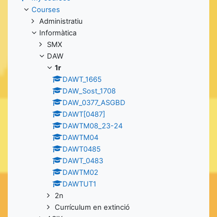
Courses
Administratiu
Informàtica
SMX
DAW
1r
DAWT_1665
DAW_Sost_1708
DAW_0377_ASGBD
DAWT[0487]
DAWTM08_23-24
DAWTM04
DAWT0485
DAWT_0483
DAWTM02
DAWTUT1
2n
Currículum en extinció