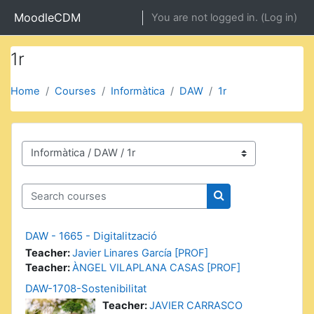
Skip to main content
MoodleCDM
You are not logged in. (
Log in
)
1r
Home
Courses
Informàtica
DAW
1r
Course categories
Search courses
Search courses
DAW - 1665 - Digitalització
Teacher:
Javier Linares García [PROF]
Teacher:
ÀNGEL VILAPLANA CASAS [PROF]
DAW-1708-Sostenibilitat
Teacher:
JAVIER CARRASCO