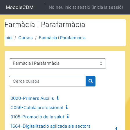
Ves al contingut principal
MoodleCDM
No heu iniciat sessió (
Inicia la sessió
)
Farmàcia i Parafarmàcia
Inici
Cursos
Farmàcia i Parafarmàcia
Categories de cursos
Cerca cursos
Cerca cursos
0020-Primers Auxilis
C056-Català professional
0105-Promoció de la salut
1664-Digitalització aplicada als sectors