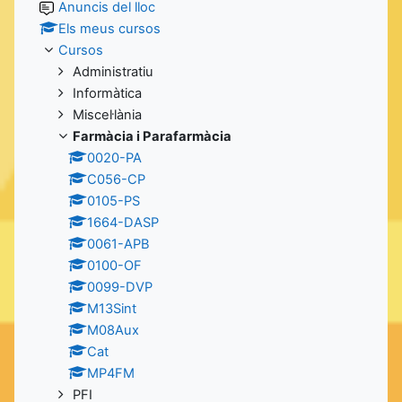
Anuncis del lloc
Els meus cursos
Cursos
Administratiu
Informàtica
Miscel·lània
Farmàcia i Parafarmàcia
0020-PA
C056-CP
0105-PS
1664-DASP
0061-APB
0100-OF
0099-DVP
M13Sint
M08Aux
Cat
MP4FM
PFI